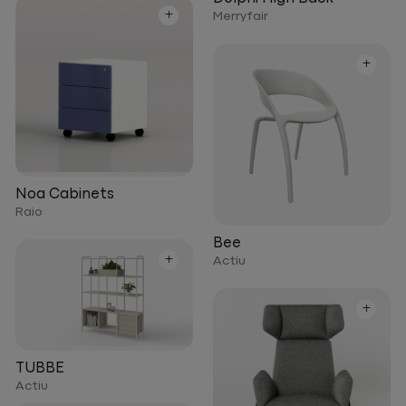
+
Merryfair
+
Noa Cabinets
Raio
Bee
+
Actiu
+
TUBBE
Actiu