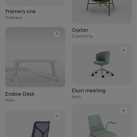
framery one
Framery
Oyster
+
Comforty
+
Ekori meeting
Endow Desk
Noti
Raio
+
+