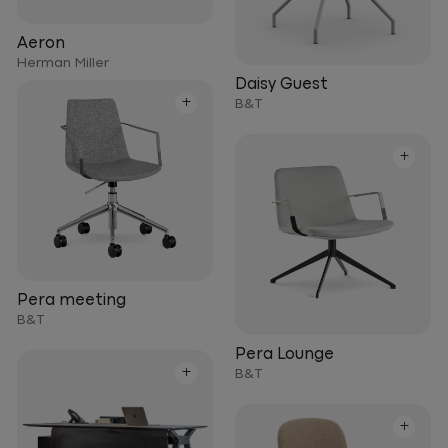
Aeron
Herman Miller
Daisy Guest
+
B&T
+
Pera meeting
B&T
Pera Lounge
+
B&T
+