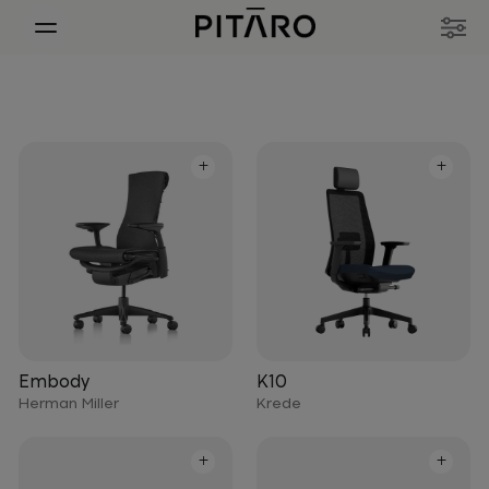
+
+
Embody
K10
Herman Miller
Krede
+
+