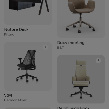
Nature Desk
Pitaro
Daisy meeting
+
B&T
+
Sayl
Herman Miller
Delphi High Back