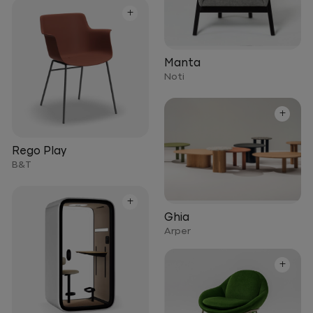
+
Manta
Noti
+
Rego Play
B&T
+
Ghia
Arper
+