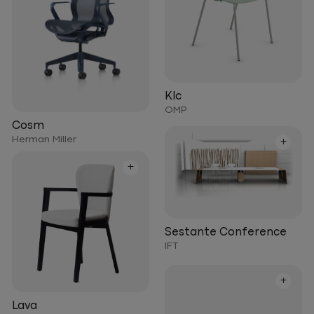
Klc
OMP
Cosm
Herman Miller
+
+
Sestante Conference
IFT
+
Lava