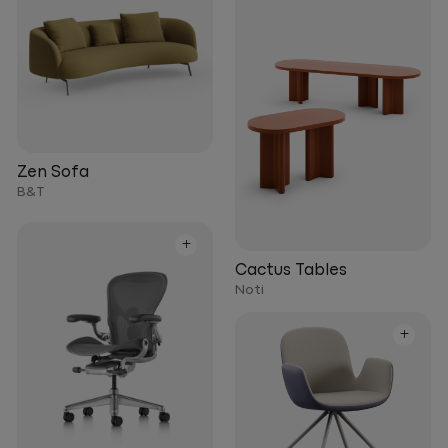
Zen Sofa
B&T
+
Cactus Tables
Noti
+