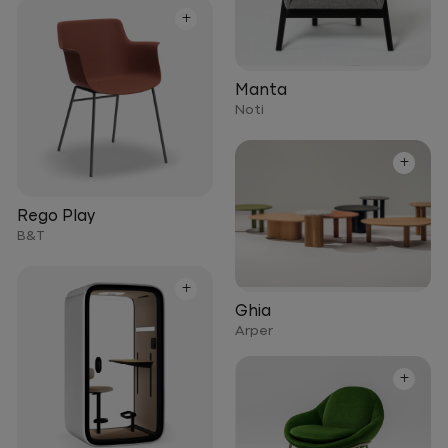
+
Manta
Noti
+
Rego Play
B&T
+
Ghia
Arper
+