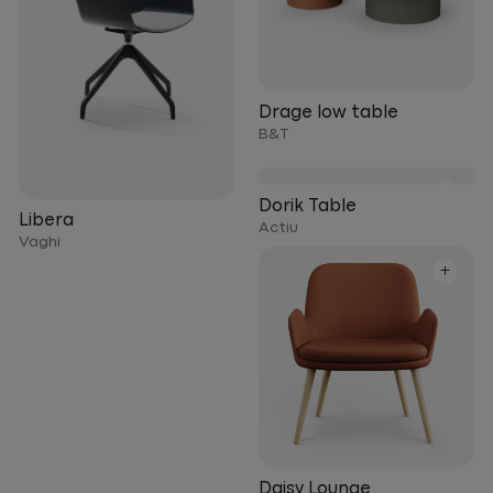
Drage low table
B&T
+
Dorik Table
Libera
Actiu
Vaghi
+
Daisy Lounge