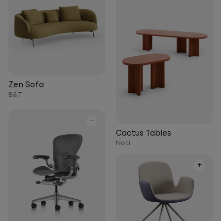
Zen Sofa
B&T
+
Cactus Tables
Noti
+