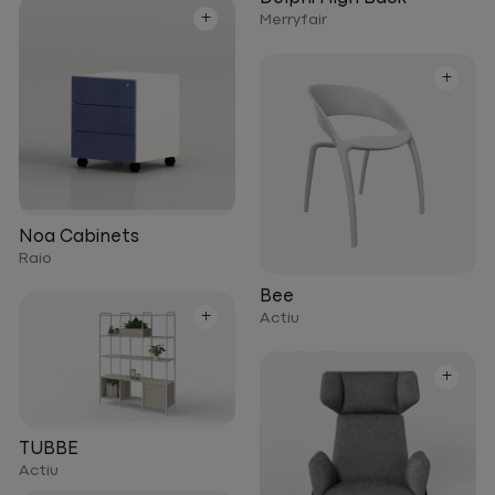
+
Merryfair
+
Noa Cabinets
Raio
Bee
+
Actiu
+
TUBBE
Actiu