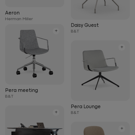
Aeron
Herman Miller
Daisy Guest
+
B&T
+
Pera meeting
B&T
Pera Lounge
+
B&T
+