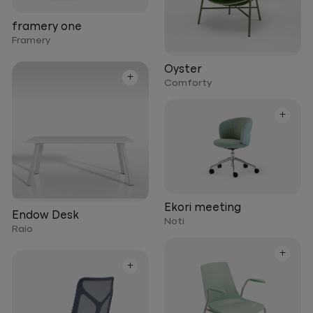
framery one
Framery
Oyster
+
Comforty
+
Ekori meeting
Endow Desk
Noti
Raio
+
+