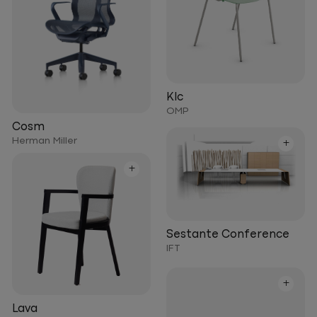
Klc
OMP
Cosm
Herman Miller
+
+
Sestante Conference
IFT
+
Lava