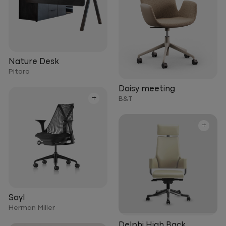
Nature Desk
Pitaro
Daisy meeting
+
B&T
+
Sayl
Herman Miller
Delphi High Back