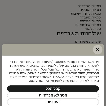
כסאות משרדיים
כסאות מנהלים
כסאות לחדרי ישיבות
כסאות מעבדה
כסאות נערמים
כסאות אודיטוריום
ספות למשרד
שולחנות משרדיים
שולחנות משרדיים
שולחנות מנהלים
×
שולחנות לחדרי ישיבות
שולחנות מתכווננים חשמליים
אנו משתמשים בקובצי Cookie (עוגיות) וטכנולוגיות דומות כדי
לשפר את חווית הגלישה שלך, להציג תוכן מותאם אישית ולנתח
את התנועה באתר. בלחיצה על קבל הכל, הסרת עוגיות לא
הכרחיות, ניהול העדפות או בהמשך הגלישה באתר, אתה מסכים
לשימוש שלנו בקובצי ה Cookie, כאמור במדיניות הפרטיות של
האתר. למדיניות הפרטיות לחצו על הקישור למטה
קבל הכל
הסר לא הכרחיות
העדפות