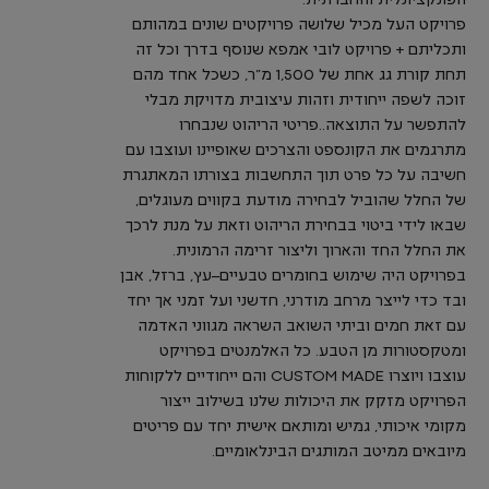
הפונקציונלית והחברתית.
פרויקט העל מכיל שלושה פרויקטים שונים במהותם
ותכליתם + פרויקט לובי אמפא שנוסף בדרך וכל זה
תחת קורת גג אחת של 1,500 מ”ר, כשכל אחד מהם
זוכה לשפה ייחודית וזהות עיצובית מדויקת מבלי
להתפשר על התוצאה..פריטי הריהוט שנבחרו
מתרגמים את הקונספט והצרכים שאופיינו ועוצבו עם
חשיבה על כל פרט תוך התחשבות בצורתו המאתגרת
של החלל שהוביל לבחירה מודעת בקווים מעוגלים,
שבאו לידי ביטוי בבחירת הריהוט וזאת על מנת לרכך
את החלל החד והארוך וליצור זרימה הרמונית.
בפרויקט היה שימוש בחומרים טבעיים–עץ, ברזל, אבן
ובד כדי לייצר מרחב מודרני, חדשני ועל זמני אך יחד
עם זאת חמים וביתי השואב השראה מגווני האדמה
ומטקסטורות מן הטבע. כל האלמנטים בפרויקט
עוצבו ויוצרו CUSTOM MADE והם ייחודיים ללקוחות
הפרויקט מזקק את היכולות שלנו בשילוב ייצור
מקומי איכותי, גמיש ומותאם אישית יחד עם פריטים
מיובאים ממיטב המותגים הבינלאומיים.