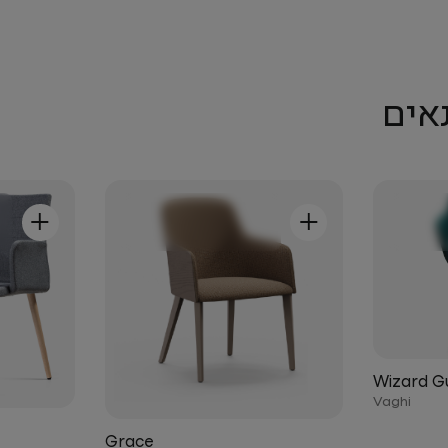
אים
+
+
Wizard G
Vaghi
Grace