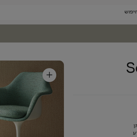
S
+
ן
ע