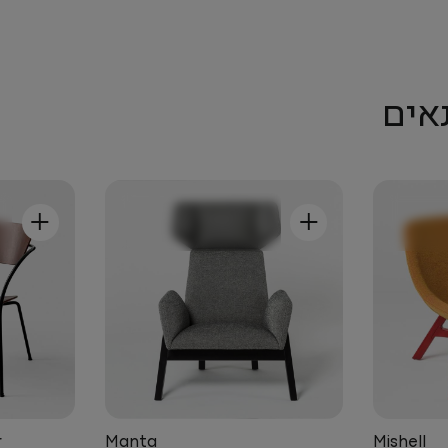
אים
+
+
r
Manta
Mishell