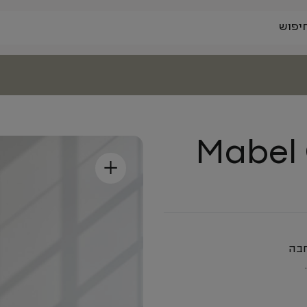
Mabel
+
חבה