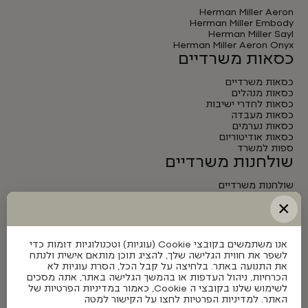
Herman Miller Aeron
Herman Miller Embody
Herman Miller Sayl
Herman Miller Aeron Onyx
כסאות משרדיים
כסאות משרדיים
כסאות מנהלים
כסאות לחדרי ישיבות
כסאות מעבדה
כסאות נערמים
כסאות אודיטוריום
ספות למשרד
שולחנות משרדיים
שולחנות משרדיים
שולחנות מנהלים
×
שולחנות לחדרי ישיבות
שולחנות מתכווננים חשמליים
אנו משתמשים בקובצי Cookie (עוגיות) וטכנולוגיות דומות כדי
לשפר את חווית הגלישה שלך, להציג תוכן מותאם אישית ולנתח
את התנועה באתר. בלחיצה על קבל הכל, הסרת עוגיות לא
הכרחיות, ניהול העדפות או בהמשך הגלישה באתר, אתה מסכים
לשימוש שלנו בקובצי ה Cookie, כאמור במדיניות הפרטיות של
האתר. למדיניות הפרטיות לחצו על הקישור למטה