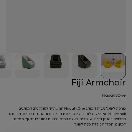
Fiji Armchair
NaughtOne
כורסת לאונג' מבית המותג NaughtOne המשתייך לקולקטיב המותגים
MillerKnoll. אידיאלית לאזורי לאונג', סביבות אירוח והמתנה. הכורסה מרופדת
במלואה במגוון בדים ושילובים. בעלת בסיס גלגלים נסתר לניוד קל ממקום
למקום. הסדרה כוללת ספת לאונג'.