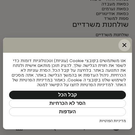
כסאות מעבדה
כסאות נערמים
כסאות אודיטוריום
ספות למשרד
שולחנות משרדיים
שולחנות משרדיים
שולחנות מנהלים
×
שולחנות לחדרי ישיבות
שולחנות מתכווננים חשמליים
אנו משתמשים בקובצי Cookie (עוגיות) וטכנולוגיות דומות כדי
לשפר את חווית הגלישה שלך, להציג תוכן מותאם אישית ולנתח
את התנועה באתר. בלחיצה על קבל הכל, הסרת עוגיות לא
הכרחיות, ניהול העדפות או בהמשך הגלישה באתר, אתה מסכים
לשימוש שלנו בקובצי ה Cookie, כאמור במדיניות הפרטיות של
האתר. למדיניות הפרטיות לחצו על הקישור למטה
קבל הכל
הסר לא הכרחיות
העדפות
מדיניות הפרטיות
כל הזכויות שמורות © פיטרו ריהוט משרדי 2026
Made with ❤ by