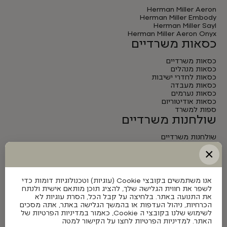
Herman Miller Aeron
Herman Miller Embody
Herman Miller Sayl
Herman Miller Aeron Onyx
כסאות משרדיים
כסאות משרדיים
כסאות מנהלים
כסאות לחדרי ישיבות
כסאות מעבדה
כסאות נערמים
כסאות אודיטוריום
ספות למשרד
שולחנות משרדיים
שולחנות משרדיים
שולחנות מנהלים
×
שולחנות לחדרי ישיבות
שולחנות מתכווננים חשמליים
אנו משתמשים בקובצי Cookie (עוגיות) וטכנולוגיות דומות כדי
לשפר את חווית הגלישה שלך, להציג תוכן מותאם אישית ולנתח
את התנועה באתר. בלחיצה על קבל הכל, הסרת עוגיות לא
הכרחיות, ניהול העדפות או בהמשך הגלישה באתר, אתה מסכים
לשימוש שלנו בקובצי ה Cookie, כאמור במדיניות הפרטיות של
האתר. למדיניות הפרטיות לחצו על הקישור למטה