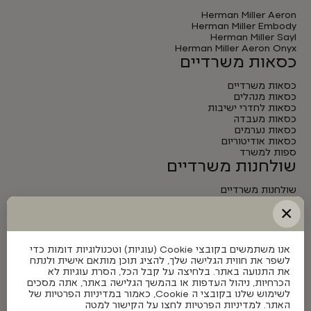
Herman Miller Aeron
Herman Miller Embody
Herman Miller Sayl
Herman Miller Aeron Onyx
כסאות משרדיים
כסאות משרדיים
כסאות מנהלים
כסאות לחדרי ישיבות
כסאות מעבדה
כסאות נערמים
כסאות אודיטוריום
ספות למשרד
שולחנות משרדיים
שולחנות משרדיים
שולחנות מנהלים
×
שולחנות לחדרי ישיבות
שולחנות מתכווננים חשמליים
אנו משתמשים בקובצי Cookie (עוגיות) וטכנולוגיות דומות כדי
לשפר את חווית הגלישה שלך, להציג תוכן מותאם אישית ולנתח
את התנועה באתר. בלחיצה על קבל הכל, הסרת עוגיות לא
הכרחיות, ניהול העדפות או בהמשך הגלישה באתר, אתה מסכים
לשימוש שלנו בקובצי ה Cookie, כאמור במדיניות הפרטיות של
האתר. למדיניות הפרטיות לחצו על הקישור למטה