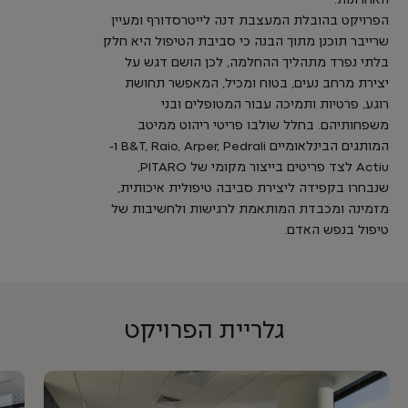
האחרונות.
הפרויקט בהובלת המעצבת דנה לייטרסדורף ומעיין
שרייבר תוכנן מתוך הבנה כי סביבת הטיפול היא חלק
בלתי נפרד מתהליך ההחלמה, לכן הושם דגש על
יצירת מרחב נעים, בטוח ומכיל, המאפשר תחושת
רוגע, פרטיות ותמיכה עבור המטופלים ובני
משפחותיהם. בחלל שולבו פריטי ריהוט ממיטב
המותגים הבינלאומיים B&T, Raio, Arper, Pedrali ו-
Actiu לצד פריטים בייצור מקומי של PITARO,
שנבחרו בקפידה ליצירת סביבה טיפולית איכותית,
מזמינה ומכבדת המותאמת לרגישות ולחשיבות של
טיפול בנפש האדם.
גלריית הפרויקט