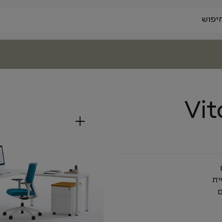
Vit
+
ם
ית
ם