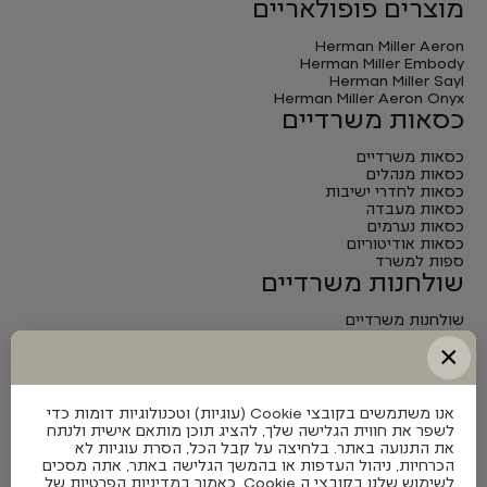
מוצרים פופולאריים
Herman Miller Aeron
Herman Miller Embody
Herman Miller Sayl
Herman Miller Aeron Onyx
כסאות משרדיים
כסאות משרדיים
כסאות מנהלים
כסאות לחדרי ישיבות
כסאות מעבדה
כסאות נערמים
כסאות אודיטוריום
ספות למשרד
שולחנות משרדיים
שולחנות משרדיים
שולחנות מנהלים
×
שולחנות לחדרי ישיבות
שולחנות מתכווננים חשמליים
אנו משתמשים בקובצי Cookie (עוגיות) וטכנולוגיות דומות כדי
לשפר את חווית הגלישה שלך, להציג תוכן מותאם אישית ולנתח
את התנועה באתר. בלחיצה על קבל הכל, הסרת עוגיות לא
הכרחיות, ניהול העדפות או בהמשך הגלישה באתר, אתה מסכים
לשימוש שלנו בקובצי ה Cookie, כאמור במדיניות הפרטיות של