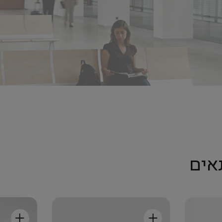
אים
+
+