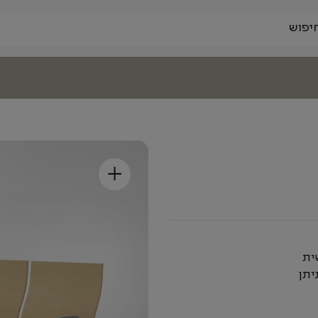
+
ית
יתן