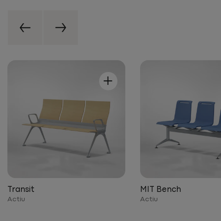
+
Transit
MIT Bench
Actiu
Actiu