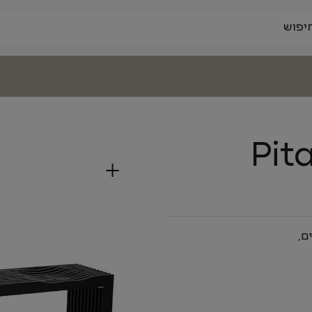
Pit
+
ם,