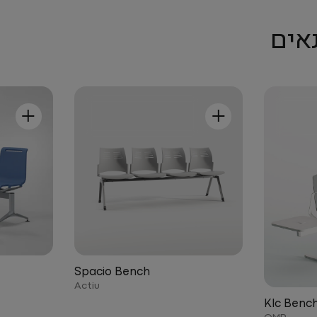
אים
+
+
Spacio Bench
Actiu
Klc Benc