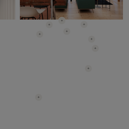
+
+
+
+
+
+
+
+
+