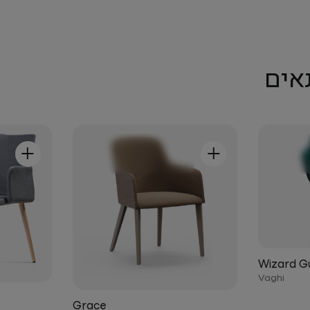
אים
+
+
Wizard G
Vaghi
Grace