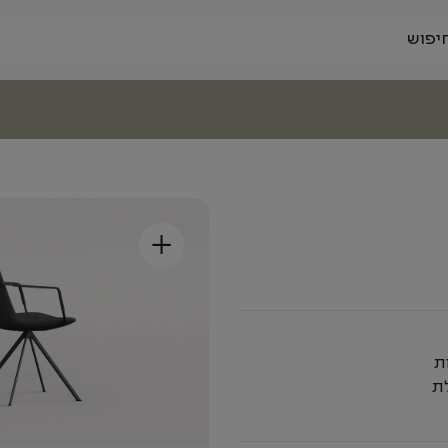
+
ת
לת