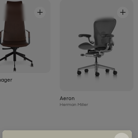
+
+
nager
Aeron
Herman Miller