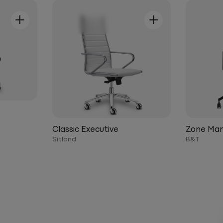
+
+
Classic Executive
Zone Ma
Sitland
B&T