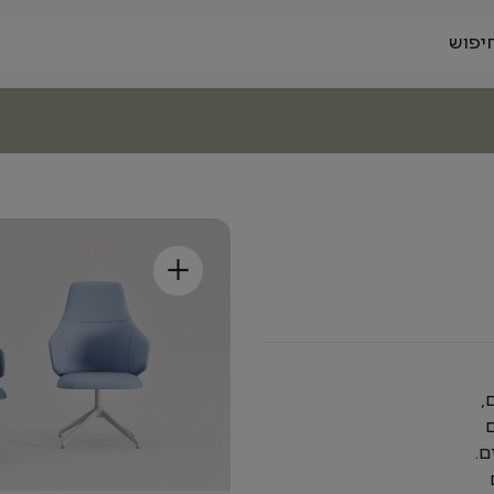
+
,
ם
ם.