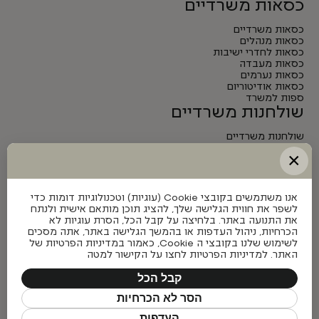
כסאות משרדיים
כסאות משרדיים
כסאות מנהלים
כסאות לחדרי ישיבות
כסאות מעבדה
כסאות נערמים
כסאות אודיטוריום
ספות למשרד
שולחנות משרדיים
שולחנות משרדיים
שולחנות מנהלים
×
שולחנות לחדרי ישיבות
שולחנות מתכווננים חשמליים
אנו משתמשים בקובצי Cookie (עוגיות) וטכנולוגיות דומות כדי
לשפר את חווית הגלישה שלך, להציג תוכן מותאם אישית ולנתח
את התנועה באתר. בלחיצה על קבל הכל, הסרת עוגיות לא
הכרחיות, ניהול העדפות או בהמשך הגלישה באתר, אתה מסכים
לשימוש שלנו בקובצי ה Cookie, כאמור במדיניות הפרטיות של
האתר. למדיניות הפרטיות לחצו על הקישור למטה
קבל הכל
הסר לא הכרחיות
העדפות