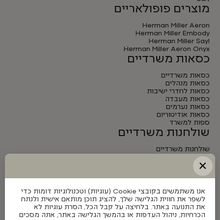
מוצרים פופולאריים
Herman Miller Aeron
Herman Miller Embody
Herman Miller Sayl
Herman Miller Aeron Onyx
כסאות משרדיים
כסאות משרדיים
כסאות מנהלים
כסאות לחדרי ישיבות
כסאות מעבדה
כסאות נערמים
כסאות אודיטוריום
ספות למשרד
שולחנות משרדיים
שולחנות משרדיים
שולחנות מנהלים
×
שולחנות לחדרי ישיבות
שולחנות מתכווננים חשמליים
אנו משתמשים בקובצי Cookie (עוגיות) וטכנולוגיות דומות כדי
לשפר את חווית הגלישה שלך, להציג תוכן מותאם אישית ולנתח
את התנועה באתר. בלחיצה על קבל הכל, הסרת עוגיות לא
הכרחיות, ניהול העדפות או בהמשך הגלישה באתר, אתה מסכים