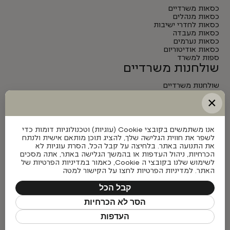
כסאות משרדיים
כסאות מנהלים
כסאות לחדרי ישיבות
כסאות מעבדה
כסאות נערמים
כסאות אודיטוריום
ספות למשרד
שולחנות משרדיים
שולחנות משרדיים
שולחנות מנהלים
×
שולחנות לחדרי ישיבות
שולחנות מתכווננים חשמליים
אנו משתמשים בקובצי Cookie (עוגיות) וטכנולוגיות דומות כדי
לשפר את חווית הגלישה שלך, להציג תוכן מותאם אישית ולנתח
את התנועה באתר. בלחיצה על קבל הכל, הסרת עוגיות לא
הכרחיות, ניהול העדפות או בהמשך הגלישה באתר, אתה מסכים
לשימוש שלנו בקובצי ה Cookie, כאמור במדיניות הפרטיות של
האתר. למדיניות הפרטיות לחצו על הקישור למטה
קבל הכל
הסר לא הכרחיות
העדפות