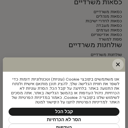
כסאות משרדיים
כסאות משרדיים
כסאות מנהלים
כסאות לחדרי ישיבות
כסאות מעבדה
כסאות נערמים
כסאות אודיטוריום
ספות למשרד
שולחנות משרדיים
שולחנות משרדיים
שולחנות מנהלים
×
שולחנות לחדרי ישיבות
שולחנות מתכווננים חשמליים
אנו משתמשים בקובצי Cookie (עוגיות) וטכנולוגיות דומות כדי
לשפר את חווית הגלישה שלך, להציג תוכן מותאם אישית ולנתח
את התנועה באתר. בלחיצה על קבל הכל, הסרת עוגיות לא
הכרחיות, ניהול העדפות או בהמשך הגלישה באתר, אתה מסכים
לשימוש שלנו בקובצי ה Cookie, כאמור במדיניות הפרטיות של
האתר. למדיניות הפרטיות לחצו על הקישור למטה
קבל הכל
הסר לא הכרחיות
העדפות