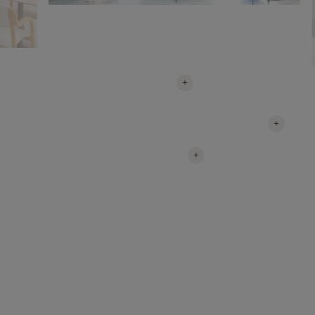
+
+
+