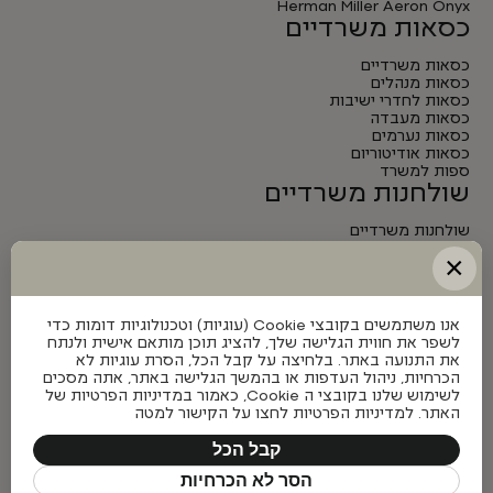
Herman Miller Aeron Onyx
כסאות משרדיים
כסאות משרדיים
כסאות מנהלים
כסאות לחדרי ישיבות
כסאות מעבדה
כסאות נערמים
כסאות אודיטוריום
ספות למשרד
שולחנות משרדיים
שולחנות משרדיים
שולחנות מנהלים
×
שולחנות לחדרי ישיבות
שולחנות מתכווננים חשמליים
אנו משתמשים בקובצי Cookie (עוגיות) וטכנולוגיות דומות כדי
לשפר את חווית הגלישה שלך, להציג תוכן מותאם אישית ולנתח
את התנועה באתר. בלחיצה על קבל הכל, הסרת עוגיות לא
הכרחיות, ניהול העדפות או בהמשך הגלישה באתר, אתה מסכים
לשימוש שלנו בקובצי ה Cookie, כאמור במדיניות הפרטיות של
האתר. למדיניות הפרטיות לחצו על הקישור למטה
קבל הכל
הסר לא הכרחיות