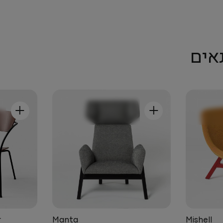
אים
+
+
r
Manta
Mishell