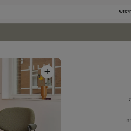
+
ות
ה