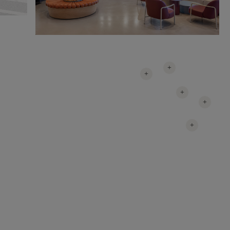
+
+
+
+
+