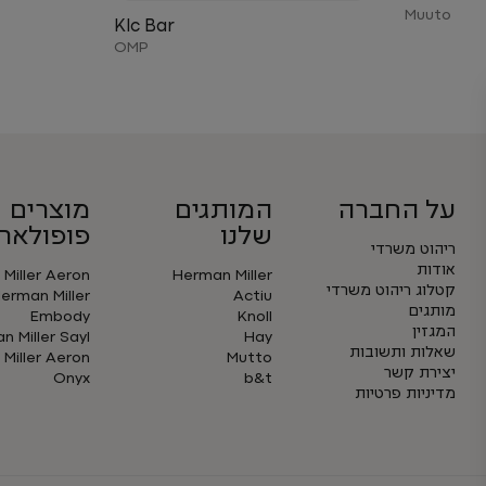
Muuto
Klc Bar
OMP
על החברה
המותגים
מוצרים
שלנו
פופולארי
ריהוט משרדי
אודות
Miller Aeron
Herman Miller
קטלוג ריהוט משרדי
erman Miller
Actiu
מותגים
Embody
Knoll
המגזין
 Miller Sayl
Hay
שאלות ותשובות
Miller Aeron
Mutto
יצירת קשר
Onyx
b&t
מדיניות פרטיות