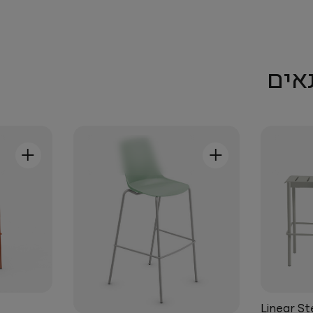
אים
+
+
Linear St