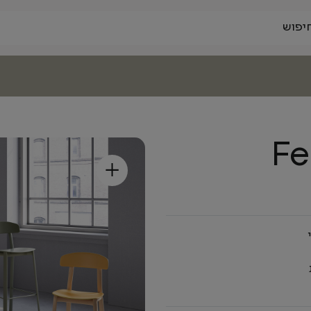
Fe
+
י