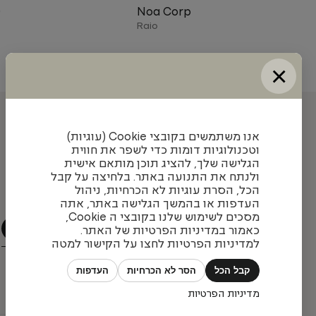
0
Noa Corp
Raio
×
עדכונים והשראה מאיתנו
אנו משתמשים בקובצי Cookie (עוגיות)
וטכנולוגיות דומות כדי לשפר את חווית
הגלישה שלך, להציג תוכן מותאם אישית
ולנתח את התנועה באתר. בלחיצה על קבל
הצטרפו לניוזלטר שלנו כדי להתעדכן בעיצובים חדשים,
הכל, הסרת עוגיות לא הכרחיות, ניהול
פרויקטים מעניינים ומגמות בתחום
העדפות או בהמשך הגלישה באתר, אתה
מסכים לשימוש שלנו בקובצי ה Cookie,
כאמור במדיניות הפרטיות של האתר.
למדיניות הפרטיות לחצו על הקישור למטה
קבל הכל
הסר לא הכרחיות
העדפות
מדיניות הפרטיות