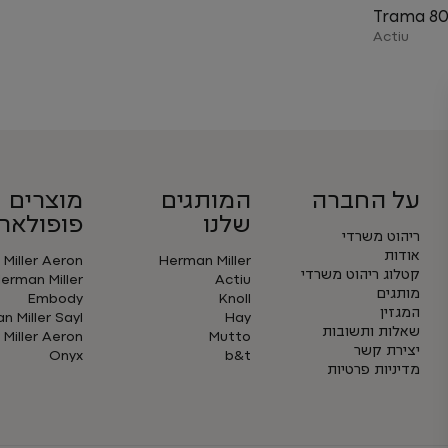
Trama 8
Actiu
על החברה
המותגים
מוצרים
שלנו
פופולארי
ריהוט משרדי
אודות
Miller Aeron
Herman Miller
קטלוג ריהוט משרדי
erman Miller
Actiu
מותגים
Embody
Knoll
המגזין
 Miller Sayl
Hay
שאלות ותשובות
Miller Aeron
Mutto
יצירת קשר
Onyx
b&t
מדיניות פרטיות