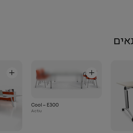
אים
+
+
Cool – E300
Actiu