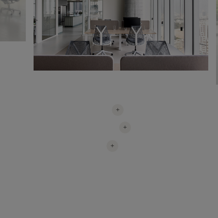
+
+
+