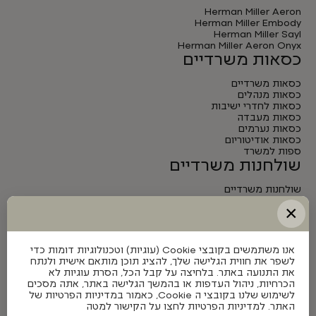
Herman Miller Aeron
Herman Miller Embody
Herman Miller Sayl
Herman Miller Aeron Onyx
כסאות משרדיים
כסאות משרדיים
כסאות מנהלים
כסאות לחדרי ישיבות
כסאות מעבדה
כסאות נערמים
כסאות אודיטוריום
ספות למשרד
שולחנות משרדיים
שולחנות משרדיים
שולחנות מנהלים
×
שולחנות לחדרי ישיבות
שולחנות מתכווננים חשמליים
אנו משתמשים בקובצי Cookie (עוגיות) וטכנולוגיות דומות כדי
לשפר את חווית הגלישה שלך, להציג תוכן מותאם אישית ולנתח
את התנועה באתר. בלחיצה על קבל הכל, הסרת עוגיות לא
הכרחיות, ניהול העדפות או בהמשך הגלישה באתר, אתה מסכים
לשימוש שלנו בקובצי ה Cookie, כאמור במדיניות הפרטיות של
האתר. למדיניות הפרטיות לחצו על הקישור למטה