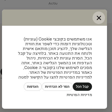
Actiu
×
עדכונים והשראה מאיתנו
אנו משתמשים בקובצי Cookie (עוגיות)
וטכנולוגיות דומות כדי לשפר את חווית
הגלישה שלך, להציג תוכן מותאם אישית
ולנתח את התנועה באתר. בלחיצה על קבל
הצטרפו לניוזלטר שלנו כדי להתעדכן בעיצובים חדשים,
הכל, הסרת עוגיות לא הכרחיות, ניהול
פרויקטים מעניינים ומגמות בתחום
העדפות או בהמשך הגלישה באתר, אתה
מסכים לשימוש שלנו בקובצי ה Cookie,
כאמור במדיניות הפרטיות של האתר.
למדיניות הפרטיות לחצו על הקישור למטה
קבל הכל
הסר לא הכרחיות
העדפות
מדיניות הפרטיות
כל הזכויות שמורות © פיטרו ריהוט משרדי 2026