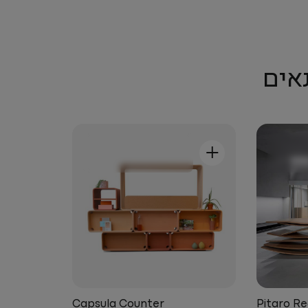
אים
+
Capsula Counter
Pitaro R