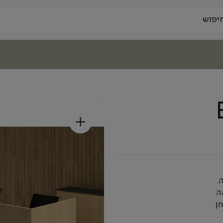
+
.
ה
ן