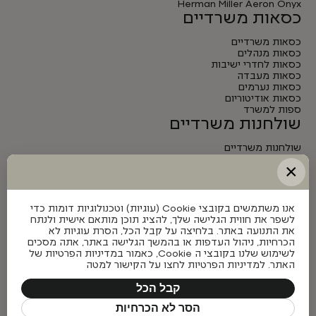
Herman Miller Aeron Onyx
כסאות משרדיים
כסאות משרדיים
כסאות מנהלים
כסאות לחדרי ישיבות
כסאות מעבדה
כסאות נערמים
כסאות אודיטוריום
ספות למשרד
שולחנות משרדיים
שולחנות משרדיים
שולחנות מנהלים
×
שולחנות לחדרי ישיבות
שולחנות מתכווננים חשמליים
אנו משתמשים בקובצי Cookie (עוגיות) וטכנולוגיות דומות כדי
לשפר את חווית הגלישה שלך, להציג תוכן מותאם אישית ולנתח
את התנועה באתר. בלחיצה על קבל הכל, הסרת עוגיות לא
הכרחיות, ניהול העדפות או בהמשך הגלישה באתר, אתה מסכים
לשימוש שלנו בקובצי ה Cookie, כאמור במדיניות הפרטיות של
האתר. למדיניות הפרטיות לחצו על הקישור למטה
קבל הכל
הסר לא הכרחיות