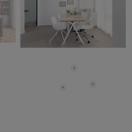
+
+
+