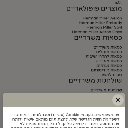
b&t
מוצרים פופולאריים
Herman Miller Aeron
Herman Miller Embody
Herman Miller Sayl
Herman Miller Aeron Onyx
כסאות משרדיים
כסאות משרדיים
כסאות מנהלים
כסאות לחדרי ישיבות
כסאות מעבדה
כסאות נערמים
כסאות אודיטוריום
ספות למשרד
שולחנות משרדיים
שולחנות משרדיים
שולחנות מנהלים
×
שולחנות לחדרי ישיבות
שולחנות מתכווננים חשמליים
אנו משתמשים בקובצי Cookie (עוגיות) וטכנולוגיות דומות כדי
לשפר את חווית הגלישה שלך, להציג תוכן מותאם אישית ולנתח
את התנועה באתר. בלחיצה על קבל הכל, הסרת עוגיות לא