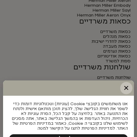
Herman Miller Aeron
Herman Miller Embody
Herman Miller Sayl
Herman Miller Aeron Onyx
כסאות משרדיים
כסאות משרדיים
כסאות מנהלים
כסאות לחדרי ישיבות
כסאות מעבדה
כסאות נערמים
כסאות אודיטוריום
ספות למשרד
שולחנות משרדיים
שולחנות משרדיים
שולחנות מנהלים
×
שולחנות לחדרי ישיבות
שולחנות מתכווננים חשמליים
אנו משתמשים בקובצי Cookie (עוגיות) וטכנולוגיות דומות כדי
לשפר את חווית הגלישה שלך, להציג תוכן מותאם אישית ולנתח
את התנועה באתר. בלחיצה על קבל הכל, הסרת עוגיות לא
הכרחיות, ניהול העדפות או בהמשך הגלישה באתר, אתה מסכים
לשימוש שלנו בקובצי ה Cookie, כאמור במדיניות הפרטיות של
האתר. למדיניות הפרטיות לחצו על הקישור למטה