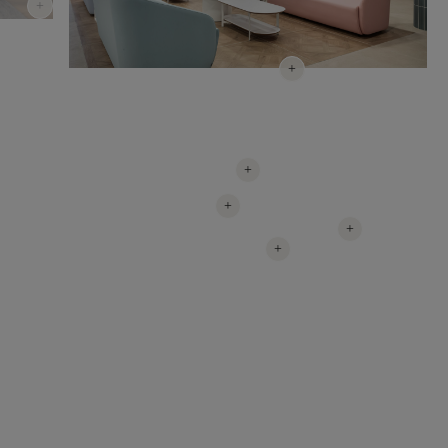
+
+
+
+
+
+