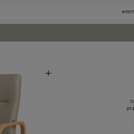
+
ה
בוק