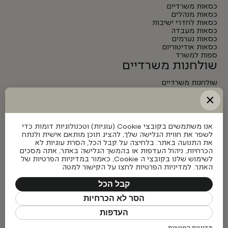
כסאות משרדיים
כסאות מנהלים
כסאות לחדרי ישיבות
כסאות מעבדה
כסאות נערמים
כסאות אודיטוריום
ספות למשרד
שולחנות משרדיים
שולחנות משרדיים
שולחנות מנהלים
×
שולחנות לחדרי ישיבות
שולחנות מתכווננים חשמליים
אנו משתמשים בקובצי Cookie (עוגיות) וטכנולוגיות דומות כדי
לשפר את חווית הגלישה שלך, להציג תוכן מותאם אישית ולנתח
את התנועה באתר. בלחיצה על קבל הכל, הסרת עוגיות לא
הכרחיות, ניהול העדפות או בהמשך הגלישה באתר, אתה מסכים
לשימוש שלנו בקובצי ה Cookie, כאמור במדיניות הפרטיות של
האתר. למדיניות הפרטיות לחצו על הקישור למטה
קבל הכל
הסר לא הכרחיות
העדפות