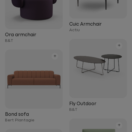
Cuic Armchair
Actiu
Ora armchair
B&T
+
+
Fly Outdoor
B&T
Bond sofa
Bert Plantagie
+