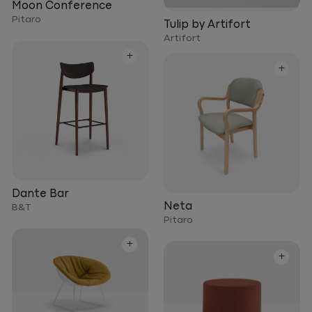
Moon Conference
Pitaro
Tulip by Artifort
Artifort
+
+
Dante Bar
Neta
B&T
Pitaro
+
+