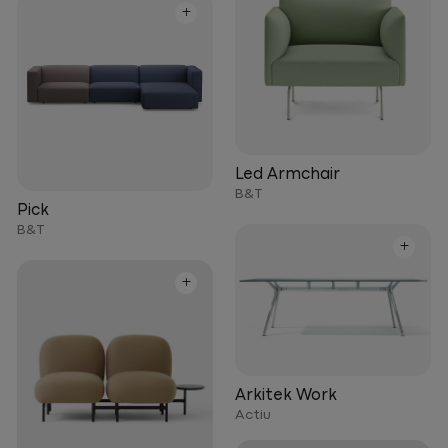
+
Led Armchair
B&T
Pick
B&T
+
+
Arkitek Work
Actiu