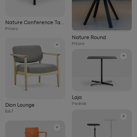
Nature Conference Table
Pitaro
Nature Round
Pitaro
+
+
Laja
Pedrali
Dion Lounge
B&T
+
+