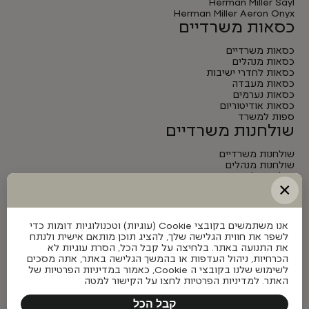
Herman Miller Sayl
Herman Miller Aeron Onyx
כסאות משרדיים
כסאות משרדיים
כסאות מנהלים
כסאות לחדרי ישיבות
כסאות מעבדה
כסאות נערמים
כסאות אודיטוריום
ספות למשרד
שולחנות משרדיים
שולחנות משרדיים
שולחנות מנהלים
שולחנות לחדרי ישיבות
×
שולחנות מתכווננים חשמליים
אנו משתמשים בקובצי Cookie (עוגיות) וטכנולוגיות דומות כדי
לשפר את חווית הגלישה שלך, להציג תוכן מותאם אישית ולנתח
את התנועה באתר. בלחיצה על קבל הכל, הסרת עוגיות לא
הכרחיות, ניהול העדפות או בהמשך הגלישה באתר, אתה מסכים
לשימוש שלנו בקובצי ה Cookie, כאמור במדיניות הפרטיות של
האתר. למדיניות הפרטיות לחצו על הקישור למטה
קבל הכל