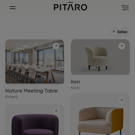
+
Sellex
+
+
Kori
Noti
Nature Meeting Table
Pitaro
+
+