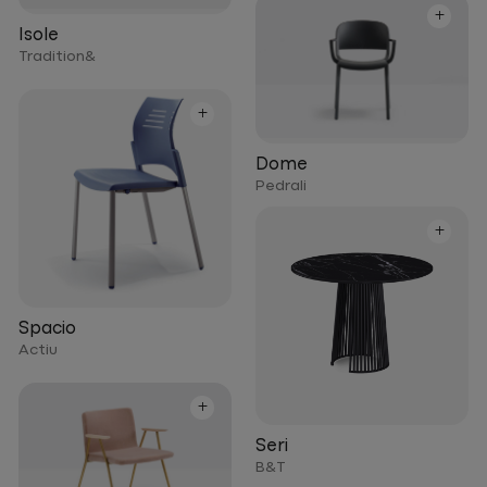
+
Isole
Tradition&
+
Dome
Pedrali
+
Spacio
Actiu
+
Seri
B&T