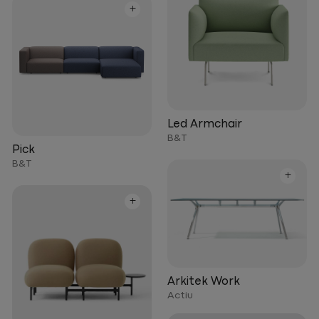
+
Led Armchair
B&T
Pick
B&T
+
+
Arkitek Work
Actiu