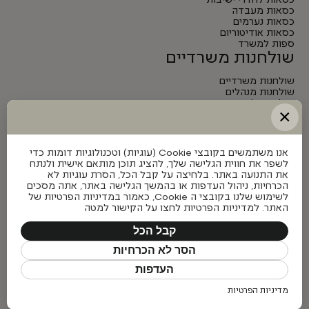
כסאות לחדרי ישיבות
כסאות מעבדה
כסאות נערמים
כסאות אודיטוריום
ספות למשרד
שולחנות משרדיים
שולחנות משרדיים
שולחנות מנהלים
שולחנות לחדרי ישיבות
×
שולחנות מתכווננים חשמליים
אנו משתמשים בקובצי Cookie (עוגיות) וטכנולוגיות דומות כדי
לשפר את חווית הגלישה שלך, להציג תוכן מותאם אישית ולנתח
את התנועה באתר. בלחיצה על קבל הכל, הסרת עוגיות לא
הכרחיות, ניהול העדפות או בהמשך הגלישה באתר, אתה מסכים
לשימוש שלנו בקובצי ה Cookie, כאמור במדיניות הפרטיות של
האתר. למדיניות הפרטיות לחצו על הקישור למטה
קבל הכל
הסר לא הכרחיות
העדפות
כל הזכויות שמורות © פיטרו ריהוט משרדי 2026
מדיניות הפרטיות
Made with ❤ by