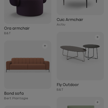
Cuic Armchair
Actiu
Ora armchair
B&T
+
+
Fly Outdoor
B&T
Bond sofa
Bert Plantagie
+