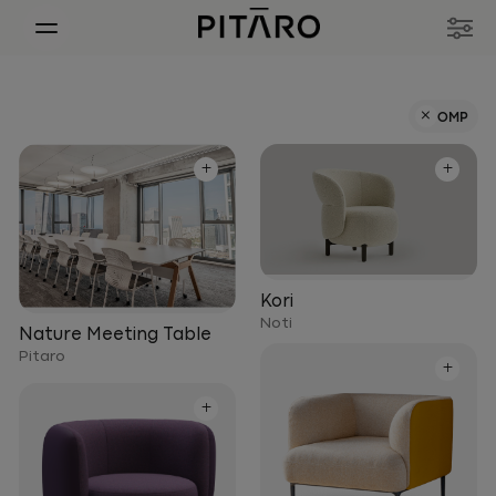
+
OMP
+
+
Kori
Noti
Nature Meeting Table
Pitaro
+
+