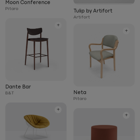
Moon Conference
Pitaro
Tulip by Artifort
Artifort
+
+
Dante Bar
Neta
B&T
Pitaro
+
+