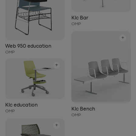
Klc Bar
OMP
+
Web 950 education
OMP
+
Klc education
Klc Bench
OMP
OMP
+