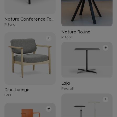
Nature Conference Table
Pitaro
Nature Round
Pitaro
+
+
Laja
Pedrali
Dion Lounge
B&T
+
+