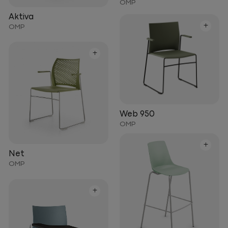
OMP
Aktiva
+
OMP
+
Web 950
OMP
+
Net
OMP
+