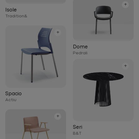
+
Isole
Tradition&
+
Dome
Pedrali
+
Spacio
Actiu
+
Seri
B&T