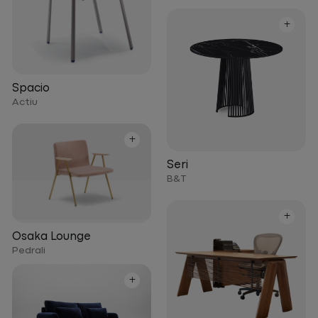
+
Spacio
Actiu
+
Seri
B&T
+
Osaka Lounge
Pedrali
+