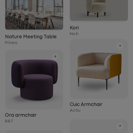
Kori
Noti
Nature Meeting Table
Pitaro
+
+
Cuic Armchair
Actiu
Ora armchair
B&T
+