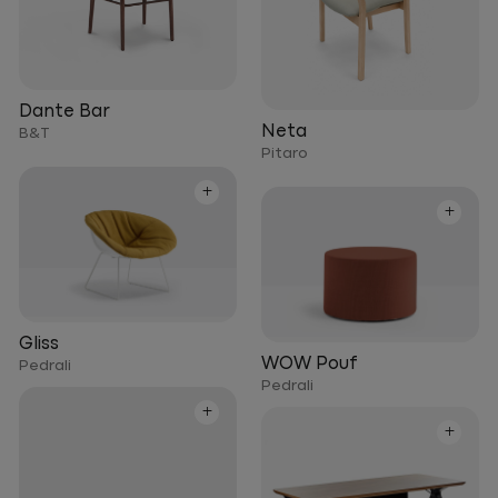
Dante Bar
Neta
B&T
Pitaro
+
+
Gliss
WOW Pouf
Pedrali
Pedrali
+
+