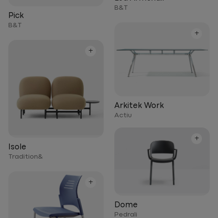
B&T
Pick
B&T
+
+
Arkitek Work
Actiu
+
Isole
Tradition&
+
Dome
Pedrali