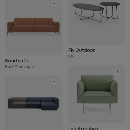
+
Fly Outdoor
B&T
Bond sofa
Bert Plantagie
+
+
Led Armchair