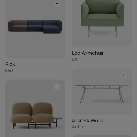
+
Led Armchair
B&T
Pick
B&T
+
+
Arkitek Work
Actiu