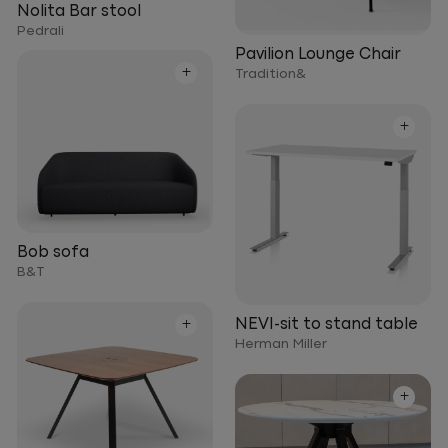
Nolita Bar stool
Pedrali
Pavilion Lounge Chair
+
Tradition&
+
Bob sofa
B&T
+
NEVI-sit to stand table
Herman Miller
+