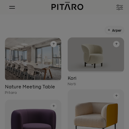
+
Arper
+
+
Kori
Noti
Nature Meeting Table
Pitaro
+
+