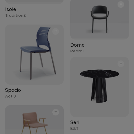
+
Isole
Tradition&
+
Dome
Pedrali
+
Spacio
Actiu
+
Seri
B&T