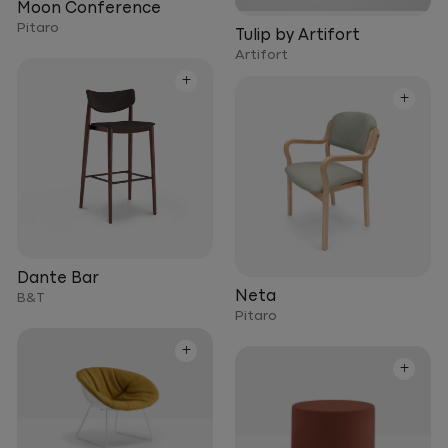
Moon Conference
Pitaro
Tulip by Artifort
Artifort
+
+
Dante Bar
Neta
B&T
Pitaro
+
+