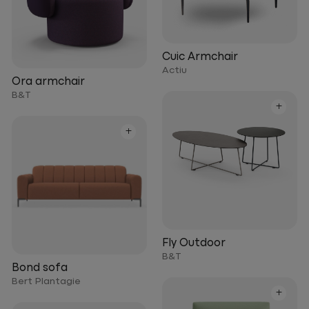
Cuic Armchair
Actiu
Ora armchair
B&T
+
+
Fly Outdoor
B&T
Bond sofa
Bert Plantagie
+