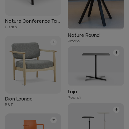
Nature Conference Table
Pitaro
Nature Round
Pitaro
+
+
Laja
Pedrali
Dion Lounge
B&T
+
+