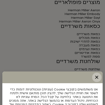
מוצרים פופולאריים
Herman Miller Aeron
Herman Miller Embody
Herman Miller Sayl
Herman Miller Aeron Onyx
כסאות משרדיים
כסאות משרדיים
כסאות מנהלים
כסאות לחדרי ישיבות
כסאות מעבדה
כסאות נערמים
כסאות אודיטוריום
ספות למשרד
שולחנות משרדיים
שולחנות משרדיים
שולחנות מנהלים
×
שולחנות לחדרי ישיבות
שולחנות מתכווננים חשמליים
אנו משתמשים בקובצי Cookie (עוגיות) וטכנולוגיות דומות כדי
לשפר את חווית הגלישה שלך, להציג תוכן מותאם אישית ולנתח
את התנועה באתר. בלחיצה על קבל הכל, הסרת עוגיות לא
הכרחיות, ניהול העדפות או בהמשך הגלישה באתר, אתה מסכים
לשימוש שלנו בקובצי ה Cookie, כאמור במדיניות הפרטיות של