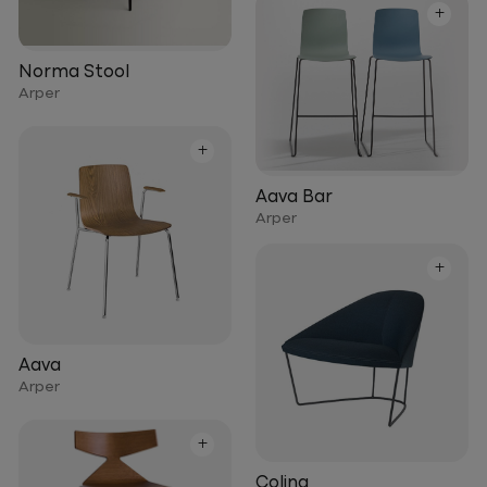
+
Norma Stool
Arper
+
Aava Bar
Arper
+
Aava
Arper
+
Colina